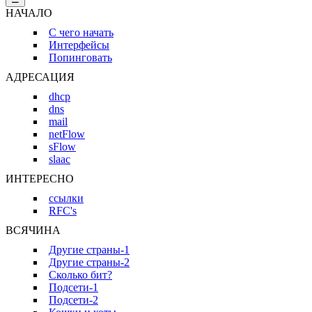
НАЧАЛО
С чего начать
Интерфейсы
Попинговать
АДРЕСАЦИЯ
dhcp
dns
mail
netFlow
sFlow
slaac
ИНТЕРЕСНО
ссылки
RFC's
ВСЯЧИНА
Другие страны-1
Другие страны-2
Сколько бит?
Подсети-1
Подсети-2