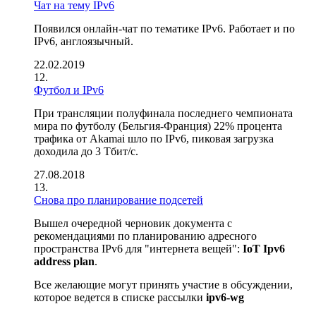
Чат на тему IPv6
Появился онлайн-чат по тематике IPv6. Работает и по
IPv6, англоязычный.
22.02.2019
Футбол и IPv6
При трансляции полуфинала последнего чемпионата
мира по футболу (Бельгия-Франция) 22% процента
трафика от Akamai шло по IPv6, пиковая загрузка
доходила до 3 Тбит/c.
27.08.2018
Снова про планирование подсетей
Вышел очередной черновик документа с
рекомендациями по планированию адресного
пространства IPv6 для "интернета вещей":
IoT Ipv6
address plan
.
Все желающие могут принять участие в обсуждении,
которое ведется в списке рассылки
ipv6-wg