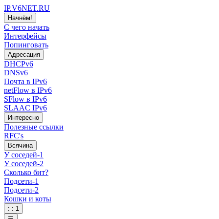
IP.V6NET.RU
Начнём!
С чего начать
Интерфейсы
Попинговать
Адресация
DHCPv6
DNSv6
Почта в IPv6
netFlow в IPv6
SFlow в IPv6
SLAAC IPv6
Интересно
Полезные ссылки
RFC's
Всячина
У соседей-1
У соседей-2
Сколько бит?
Подсети-1
Подсети-2
Кошки и коты
: : 1
☰