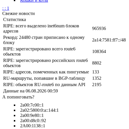
Кошки и коты
: : 1
Свежие новости
Статистика
RIPE: всего выделено inet6num блоков
965936
адресов
Рекорд: 24480 стран приписано к одному
2a14:7581:ff7::/48
блоку
RIPE: зарегистрировано всего route6
108364
обьектов
RIPE: зарегистрировано российских route6
8802
обьектов
RIPE: адресов, помеченных как пингуемые
133
RU-маршруты, попавшие в BGP-таблицу
1352
RIPE: обьектов RU-route6 по данным API
2195
Данные на 06.08.2026 00:59
А попинговать?
2a00:7c00::1
2a02:5800:0:a::144:1
2a00:9e80::1
2a00:d8c0::92
2A00:1138::1